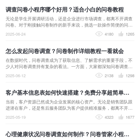
调查问卷小程序哪个好用？适合小白的问卷教程
无论是学生开展调研活动，还是企业进行市场调查，都离不开调查
问卷。对于刚接触问卷制作的新手来说，挑选一款操作简便的问卷
调查小程序，是迈向成功的关键一步
2025-06-24
4180
1265
怎么发起问卷调查？问卷制作详细教程一看就会
在数据时代，问卷调查成为了获取信息、了解需求的重要手段，不
少人对问卷调查持有复杂的看法。一方面，大家都深知问卷调查的
巨大价值。通过它，能广泛收集不同人群的意见，为决策提供坚实
2025-06-12
2138
1298
依据。
客户基本信息表如何快速搭建？免费分享超简单问卷制作教程
当前，客户资源已然成为企业发展的核心资产。无论是销售团队跟
进潜在客户，还是售后服务团队为客户提供精准服务，都离不开一
份详细、准确的客户基本信息表。它就像企业与客户之间的 “数字
2025-05-19
4323
1677
名片”，包含着客户的关键信息，为企业的精细化运营和个性化服务
提供有力支撑。​
心理健康状况问卷调查如何制作？问卷管家小程序AI助手教你几步生成内容